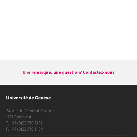
Une remarque, une question? Contactez-nous
Université de Genève
24 rue du Général-Dufour
1211 Genève 4
T. +41 (0)22 379 71 11
F. +41 (0)22 379 11 34