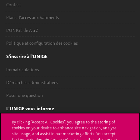
Contact
Plans d'accès aux bâtiments
L'UNIGE de A à Z
Politique et configuration des cookies
S'inscrire à l'UNIGE
Immatriculations
Démarches administratives
Poser une question
L'UNIGE vous informe
UNIGE Mobile
By clicking “Accept All Cookies”, you agree to the storing of
cookies on your device to enhance site navigation, analyze
site usage, and assist in our marketing efforts. You accept
Médias
for the main domain (unige.ch) as well as the sub domains