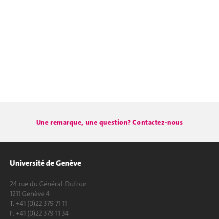
Une remarque, une question? Contactez-nous
Université de Genève
24 rue du Général-Dufour
1211 Genève 4
T. +41 (0)22 379 71 11
F. +41 (0)22 379 11 34