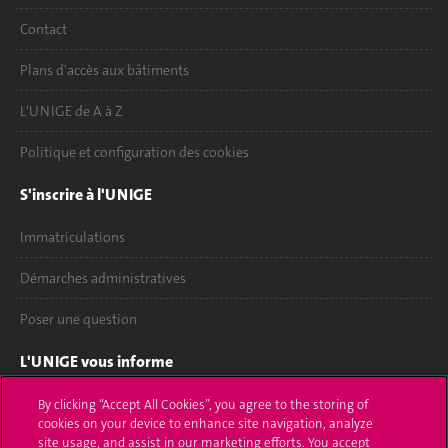
Contact
Plans d'accès aux bâtiments
L'UNIGE de A à Z
Politique et configuration des cookies
S'inscrire à l'UNIGE
Immatriculations
Démarches administratives
Poser une question
L'UNIGE vous informe
UNIGE Mobile
By clicking “Accept All Cookies”, you agree to the storing of
cookies on your device to enhance site navigation, analyze
site usage, and assist in our marketing efforts. You accept
Médias