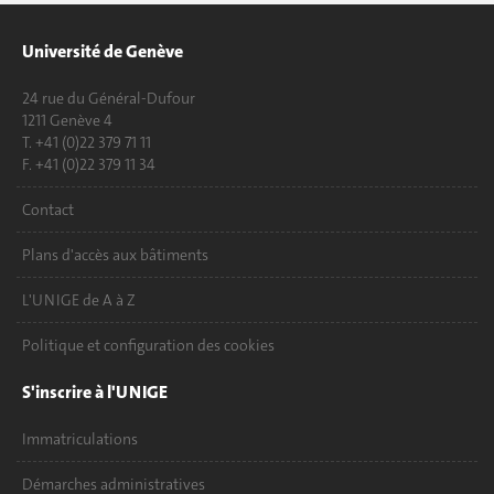
Université de Genève
24 rue du Général-Dufour
1211 Genève 4
T. +41 (0)22 379 71 11
F. +41 (0)22 379 11 34
Contact
Plans d'accès aux bâtiments
L'UNIGE de A à Z
Politique et configuration des cookies
S'inscrire à l'UNIGE
Immatriculations
Démarches administratives