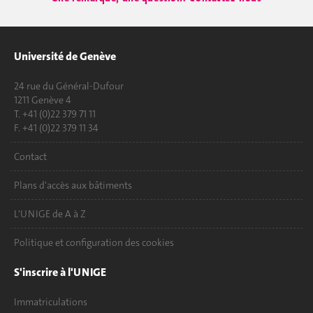
Université de Genève
24 rue du Général-Dufour
1211 Genève 4
T. +41 (0)22 379 71 11
F. +41 (0)22 379 11 34
Contact
Plans d'accès aux bâtiments
L'UNIGE de A à Z
Politique et configuration des cookies
S'inscrire à l'UNIGE
Immatriculations