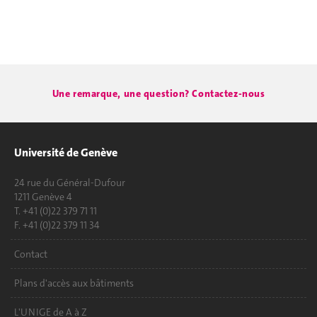
Une remarque, une question? Contactez-nous
Université de Genève
24 rue du Général-Dufour
1211 Genève 4
T. +41 (0)22 379 71 11
F. +41 (0)22 379 11 34
Contact
Plans d'accès aux bâtiments
L'UNIGE de A à Z