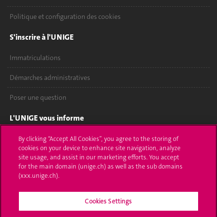
Politique et configuration des cookies
S'inscrire à l'UNIGE
Immatriculations
Démarches administratives
Poser une question
L'UNIGE vous informe
UNIGE Mobile
By clicking “Accept All Cookies”, you agree to the storing of
cookies on your device to enhance site navigation, analyze
site usage, and assist in our marketing efforts. You accept
Médias
for the main domain (unige.ch) as well as the sub domains
(xxx.unige.ch).
Offres d'emploi
Bibliothèque
Cookies Settings